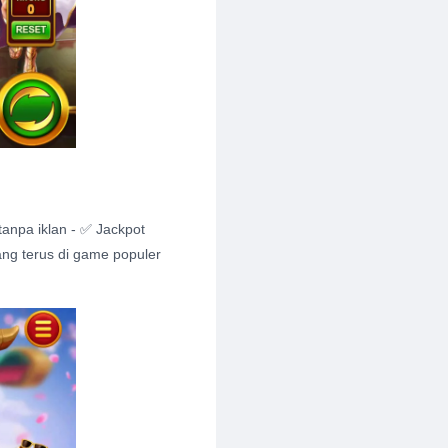
anpa iklan - ✅ Jackpot
ang terus di game populer