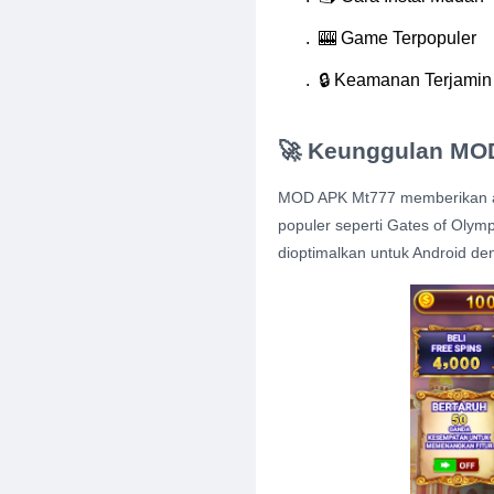
.
🎰 Game Terpopuler
.
🔒 Keamanan Terjamin
🚀 Keunggulan MO
MOD APK Mt777 memberikan aks
populer seperti Gates of Oly
dioptimalkan untuk Android de