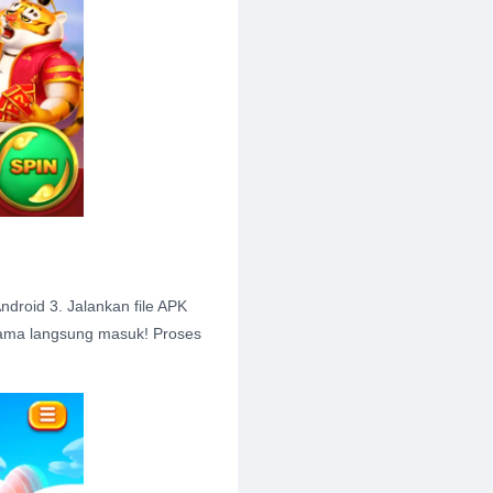
Android 3. Jalankan file APK
rtama langsung masuk! Proses