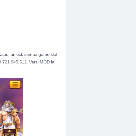
atas, unlock semua game slot
.721.945.512. Versi MOD ini