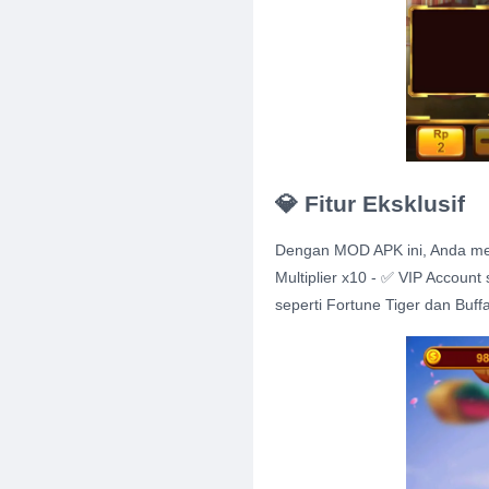
💎 Fitur Eksklusif
Dengan MOD APK ini, Anda mend
Multiplier x10 - ✅ VIP Account
seperti Fortune Tiger dan Buffa