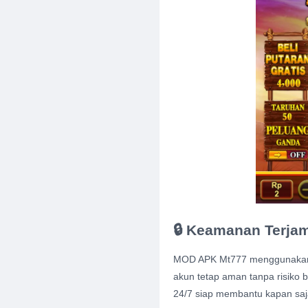
🔒 Keamanan Terja
MOD APK Mt777 menggunakan en
akun tetap aman tanpa risiko b
24/7 siap membantu kapan saj