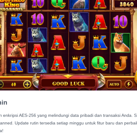
min
kripsi AES-256 yang melindungi data pribadi dan transaksi Anda. S
anned. Update rutin tersedia setiap minggu untuk fitur baru dan perba
a!