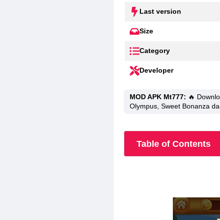
Last version
Size
Category
Developer
MOD APK Mt777:
🔥 Downlo
Olympus, Sweet Bonanza dan 
Table of Contents