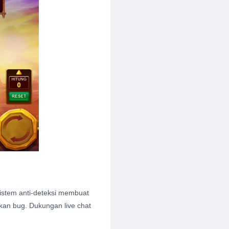
istem anti-deteksi membuat
ikan bug. Dukungan live chat