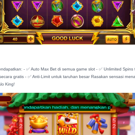
apatkan: - ✅ Auto Max Bet di semua game slot - ✅ Unlimited Spins t
 secara gratis - ✅ Anti-Limit untuk taruhan besar Rasakan sensasi men
lo King!