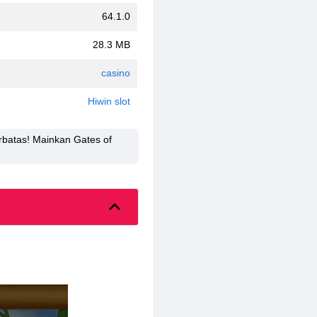
64.1.0
28.3 MB
casino
Hiwin slot
rbatas! Mainkan Gates of