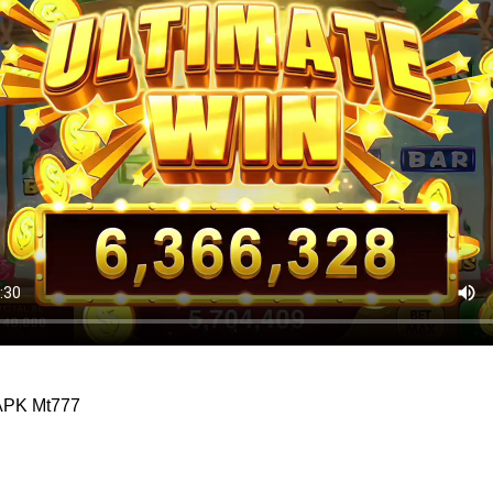
APK Mt777